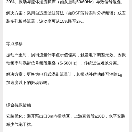
20%。振动与流体湍流噪声（如泵振动50/60Hz）导致信号混叠‌。
解决方案‌：采用自适应滤波算法（如DSP芯片实时分析频谱）或安
装多孔板整流器，波动率可从15%降至2%‌。
零点漂移‌
振动严重时，涡街流量计零点示值偏高，触发电平调整无效。因振
动频率与涡街信号频段重叠（5-500Hz），传统滤波难以分离。
解决方案‌：更换为电容式涡街流量计，其振动补偿功能可消除1g
加速度以下的振动影响。
综合抗振措施
安装优化‌：避开泵出口3m内振动区，上游直管段≥10D，水平安装
减少气泡干扰‌。