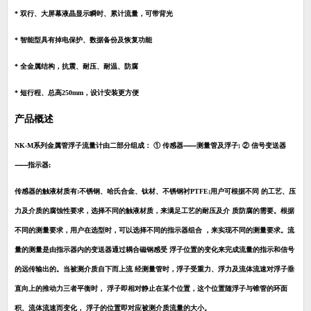
* 双行、大屏幕液晶显示瞬时、累计流量，可带背光
* 智能型具有掉电保护、数据备份及恢复功能
* 全金属结构，抗震、耐压、耐温、防腐
* 短行程、总高250mm，设计安装更方便
产品概述
NK-M系列金属管浮子流量计由二部分组成： ① 传感器⸺测量管及浮子; ② 信号变送器
⸺指示器;
传感器的触液材质有:不锈钢、哈氏合金、钛材、不锈钢衬PTFE;用户可根据不同 的工艺、压
力及介质的腐蚀性要求，选择不同的触液材质，来满足工艺的耐压及介 质防腐的需要。根据
不同的测量要求，用户在选型时，可以选择不同的指示器组合 ，来实现不同的测量要求。流
量的测量是由指示器内的变送器通过耦合磁钢感受 浮子位置的变化来完成流量的指示和信号
的远传输出的。当被测介质自下而上流 经测量管时，浮子受重力、浮力及流体流速对浮子垂
直向上的推动力三者平衡时， 浮子即相对静止在某个位置，这个位置随浮子与锥管的环面
积、流体流速而变化， 浮子的位置即对应被测介质流量的大小。